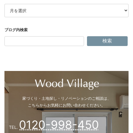
ア
ー
カ
イ
ブ
検索