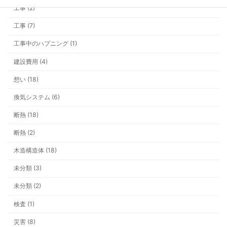
工事 (2)
工事 (7)
工事中のハプニング (1)
今年の冬は早い？ 井戸ポンプと雪支
建設費用 (4)
想い (18)
換気システム (6)
断熱 (18)
看板ができるまでの一年。車社会の上
断熱 (2)
いう安心
木造構造体 (18)
未分類 (3)
未分類 (2)
検査 (1)
災害 (8)