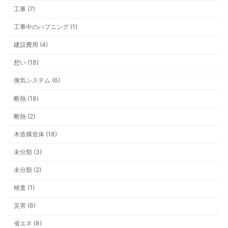
工事 (7)
工事中のハプニング (1)
建設費用 (4)
看板ができるまでの一年。車社会の上
いう安心
想い (18)
換気システム (6)
断熱 (18)
断熱 (2)
木造構造体 (18)
未分類 (3)
テーマ一覧
未分類 (2)
検査 (1)
災害 (8)
省エネ (8)