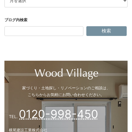
カ
イ
ブ
検索