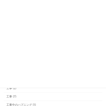
の新提案
冷暖房装置 (6)
勉強会 (2)
商品開発 (3)
営業マン (2)
土地探し (15)
基礎 (10)
外構・その他 (5)
大雪 (3)
家具 (1)
屋根 (1)
工事 (2)
工事 (7)
工事中のハプニング (1)