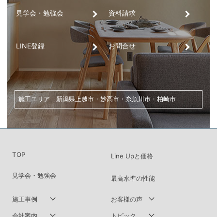
看板ができるまでの一年。車社会の上
見学会・勉強会
資料請求
いう安心
LINE登録
お問合せ
テーマ一覧