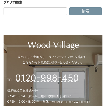
物価高でもあきらめない！ “心地よく
の新提案
検索
シャワーの勢いが弱い？ それ、給湯
「圧」が原因かもしれません
今年の冬は早い？ 井戸ポンプと雪支