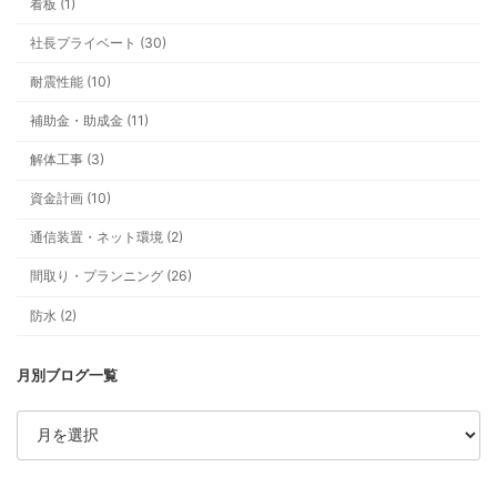
看板 (1)
社長プライベート (30)
耐震性能 (10)
最新ブログ
補助金・助成金 (11)
安い全館空調に、なぜ私は飛びつか
解体工事 (3)
資金計画 (10)
通信装置・ネット環境 (2)
間取り・プランニング (26)
防水 (2)
補助金、今年は“ちょいムズ”です。
整理します
ア
ー
カ
イ
ブ