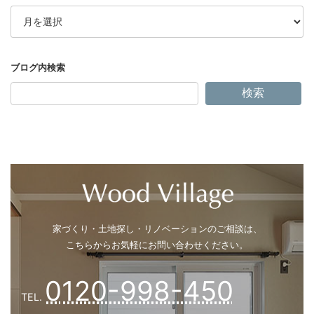
ア
ー
カ
イ
ブ
検索