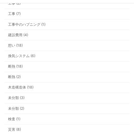
工事 (2)
シャワーの勢いが弱い？ それ、給湯
工事 (7)
「圧」が原因かもしれません
工事中のハプニング (1)
建設費用 (4)
想い (18)
換気システム (6)
今年の冬は早い？ 井戸ポンプと雪支
断熱 (18)
断熱 (2)
木造構造体 (18)
未分類 (3)
看板ができるまでの一年。車社会の上
未分類 (2)
いう安心
検査 (1)
災害 (8)