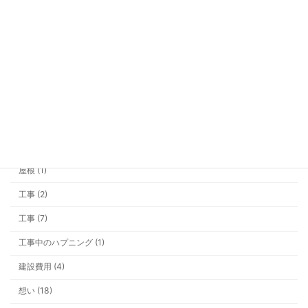
物価高でもあきらめない！ “心地よく
商品開発 (3)
の新提案
営業マン (2)
土地探し (15)
基礎 (10)
外構・その他 (5)
シャワーの勢いが弱い？ それ、給湯
「圧」が原因かもしれません
大雪 (3)
家具 (1)
屋根 (1)
工事 (2)
今年の冬は早い？ 井戸ポンプと雪支
工事 (7)
工事中のハプニング (1)
建設費用 (4)
想い (18)