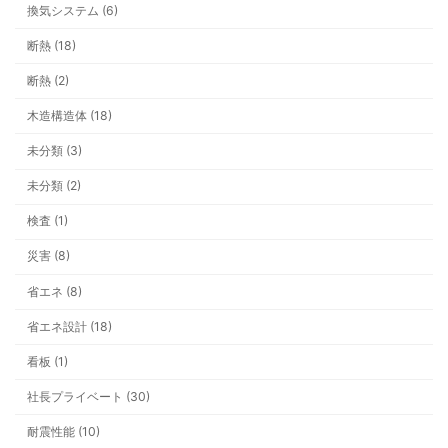
換気システム (6)
看板ができるまでの一年。車社会の上
いう安心
断熱 (18)
断熱 (2)
木造構造体 (18)
未分類 (3)
未分類 (2)
検査 (1)
災害 (8)
テーマ一覧
省エネ (8)
省エネ設計 (18)
看板 (1)
社長プライベート (30)
耐震性能 (10)