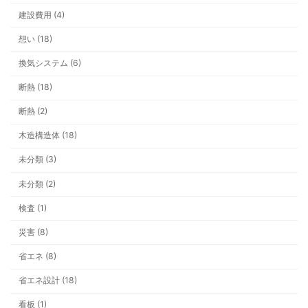
建設費用 (4)
シャワーの勢いが弱い？ それ、給湯
「圧」が原因かもしれません
想い (18)
換気システム (6)
断熱 (18)
断熱 (2)
今年の冬は早い？ 井戸ポンプと雪支
木造構造体 (18)
未分類 (3)
未分類 (2)
検査 (1)
災害 (8)
看板ができるまでの一年。車社会の上
いう安心
省エネ (8)
省エネ設計 (18)
看板 (1)