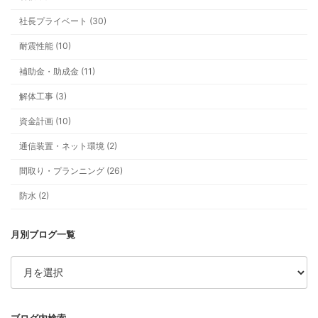
社長プライベート (30)
耐震性能 (10)
補助金・助成金 (11)
解体工事 (3)
テーマ一覧
資金計画 (10)
通信装置・ネット環境 (2)
間取り・プランニング (26)
防水 (2)
ア
ー
カ
イ
ブ