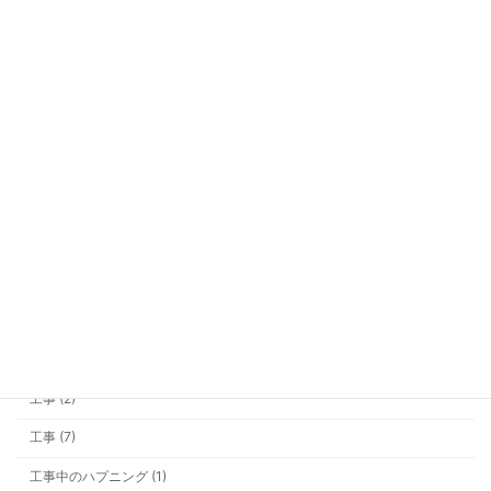
安い全館空調に、なぜ私は飛びつか
冷暖房装置 (6)
勉強会 (2)
商品開発 (3)
営業マン (2)
土地探し (15)
補助金、今年は“ちょいムズ”です。
整理します
基礎 (10)
外構・その他 (5)
大雪 (3)
家具 (1)
物価高でもあきらめない！ “心地よく
屋根 (1)
の新提案
工事 (2)
工事 (7)
工事中のハプニング (1)