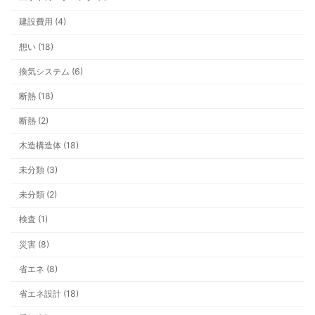
物価高でもあきらめない！ “心地よく
の新提案
建設費用 (4)
想い (18)
換気システム (6)
断熱 (18)
シャワーの勢いが弱い？ それ、給湯
断熱 (2)
「圧」が原因かもしれません
木造構造体 (18)
未分類 (3)
未分類 (2)
検査 (1)
今年の冬は早い？ 井戸ポンプと雪支
災害 (8)
省エネ (8)
省エネ設計 (18)