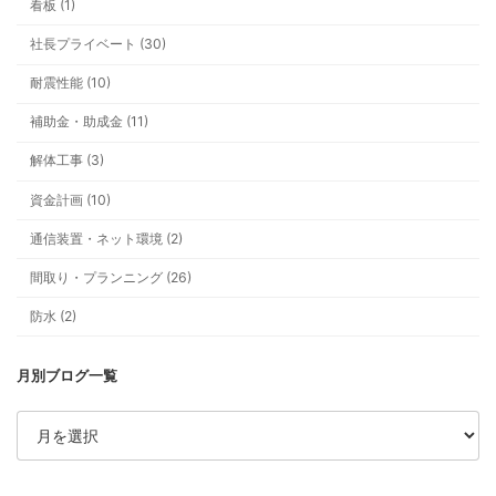
看板 (1)
看板ができるまでの一年。車社会の上
社長プライベート (30)
いう安心
耐震性能 (10)
補助金・助成金 (11)
解体工事 (3)
資金計画 (10)
通信装置・ネット環境 (2)
間取り・プランニング (26)
テーマ一覧
防水 (2)
ア
ー
カ
イ
ブ