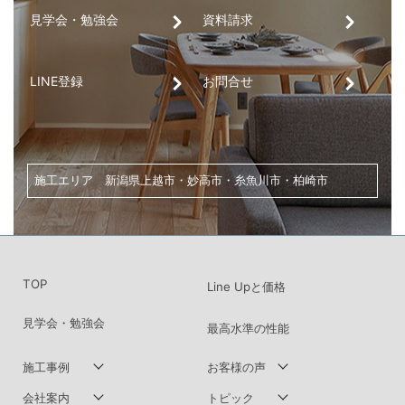
看板ができるまでの一年。車社会の上
見学会・勉強会
資料請求
いう安心
LINE登録
お問合せ
テーマ一覧