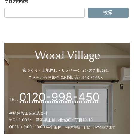
の新提案
検索
シャワーの勢いが弱い？ それ、給湯
「圧」が原因かもしれません
今年の冬は早い？ 井戸ポンプと雪支