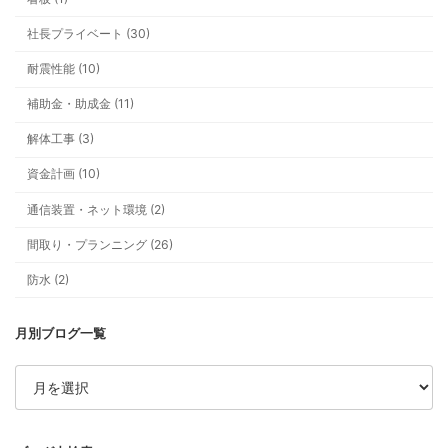
社長プライベート (30)
耐震性能 (10)
最新ブログ
補助金・助成金 (11)
安い全館空調に、なぜ私は飛びつか
解体工事 (3)
資金計画 (10)
通信装置・ネット環境 (2)
間取り・プランニング (26)
防水 (2)
補助金、今年は“ちょいムズ”です。
整理します
ア
ー
カ
イ
ブ
物価高でもあきらめない！ “心地よく