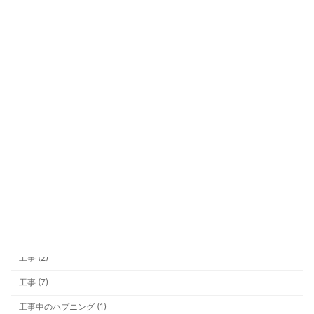
冷暖房装置 (6)
勉強会 (2)
商品開発 (3)
営業マン (2)
土地探し (15)
基礎 (10)
外構・その他 (5)
大雪 (3)
家具 (1)
屋根 (1)
工事 (2)
工事 (7)
工事中のハプニング (1)