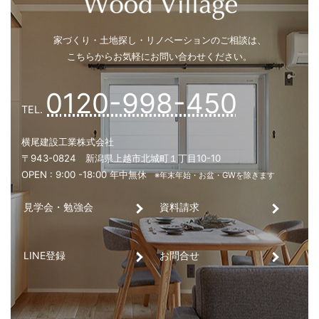
シャワーの勢いが弱い？ それ、給湯
「圧」が原因かもしれません
今年の冬は早い？ 井戸ポンプと雪支
見学会・勉強会
資料請求
看板ができるまでの一年。車社会の上
LINE登録
お問合せ
いう安心