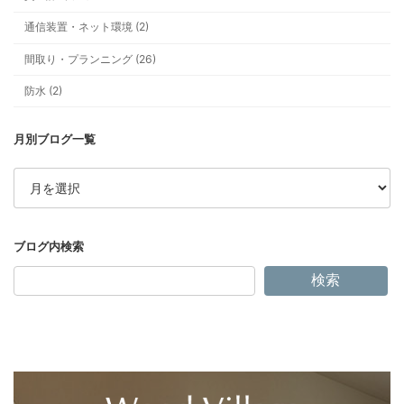
安い全館空調に、なぜ私は飛びつか
通信装置・ネット環境 (2)
間取り・プランニング (26)
防水 (2)
補助金、今年は“ちょいムズ”です。
ア
整理します
ー
カ
イ
ブ
検索
物価高でもあきらめない！ “心地よく
の新提案