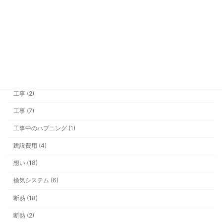
基礎 (10)
外構・その他 (5)
大雪 (3)
家具 (1)
屋根 (1)
工事 (2)
工事 (7)
工事中のハプニング (1)
建設費用 (4)
想い (18)
換気システム (6)
断熱 (18)
断熱 (2)