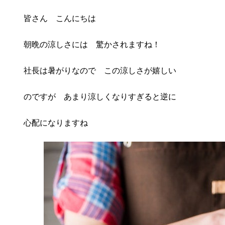
更
皆さん こんにちは
新
日
時
朝晩の涼しさには 驚かされますね！
:
社長は暑がりなので この涼しさが嬉しい
のですが あまり涼しくなりすぎると逆に
心配になりますね