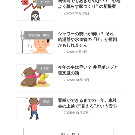
物価高でもあきらめない！ “心地
未分類
よく暮らす家づくり” の新提案
2025年11月30日
シャワーの勢いが弱い？ それ、
住宅設備・機器
給湯器や水道管の「圧」が原因
かもしれません
2025年11月9日
今年の冬は早い？ 井戸ポンプと
冬支度
雪支度の話
2025年10月31日
看板ができるまでの一年。車社
看板
会の上越で“見える”という安心
2025年10月17日
一覧を見る