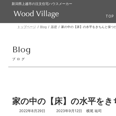
コ
ナ
新潟県上越市の注文住宅ハウスメーカー
ン
ビ
テ
ゲ
TOP
ン
ー
ツ
シ
トップページ
Blog
基礎
家の中の【床】の水平をきちんと保つ
へ
ョ
ス
ン
キ
に
Blog
ッ
移
プ
動
ブログ
家の中の【床】の水平をき
最
2022年8月29日
2023年9月12日
横尾 祐司
終