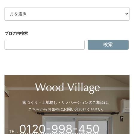
ア
ー
カ
イ
ブ
検索
テーマ一覧