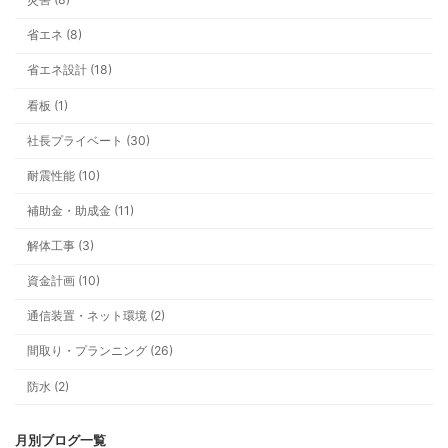
省エネ (8)
シャワーの勢いが弱い？ それ、給湯
省エネ設計 (18)
「圧」が原因かもしれません
看板 (1)
社長プライベート (30)
耐震性能 (10)
補助金・助成金 (11)
今年の冬は早い？ 井戸ポンプと雪支
解体工事 (3)
資金計画 (10)
通信装置・ネット環境 (2)
間取り・プランニング (26)
看板ができるまでの一年。車社会の上
防水 (2)
いう安心