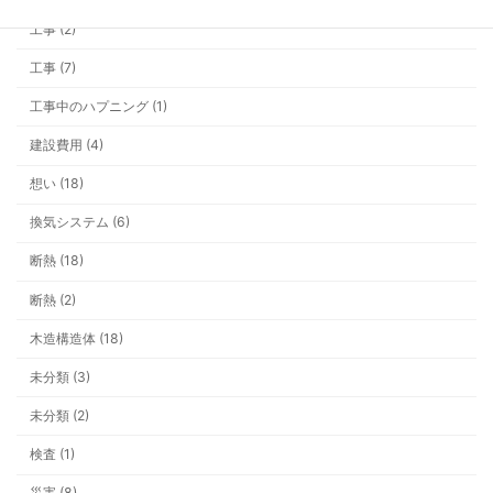
工事 (2)
安い全館空調に、なぜ私は飛びつか
工事 (7)
工事中のハプニング (1)
建設費用 (4)
想い (18)
補助金、今年は“ちょいムズ”です。
換気システム (6)
整理します
断熱 (18)
断熱 (2)
木造構造体 (18)
未分類 (3)
物価高でもあきらめない！ “心地よく
の新提案
未分類 (2)
検査 (1)
災害 (8)