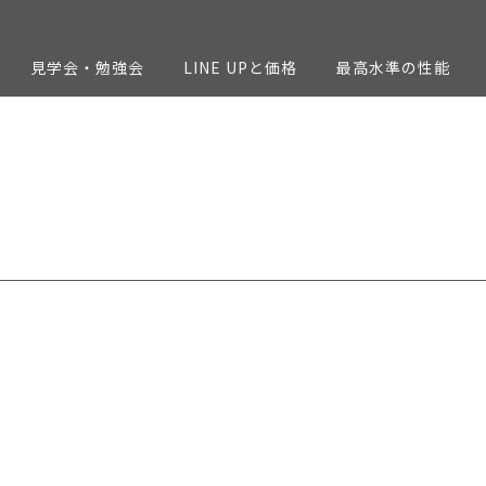
見学会・勉強会
LINE UPと価格
最高水準の性能