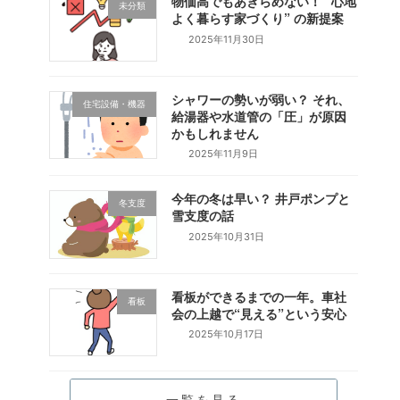
物価高でもあきらめない！ “心地
未分類
よく暮らす家づくり” の新提案
2025年11月30日
シャワーの勢いが弱い？ それ、
住宅設備・機器
給湯器や水道管の「圧」が原因
かもしれません
2025年11月9日
今年の冬は早い？ 井戸ポンプと
冬支度
雪支度の話
2025年10月31日
看板ができるまでの一年。車社
看板
会の上越で“見える”という安心
2025年10月17日
一覧を見る