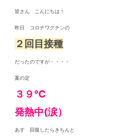
更
皆さん こんにちは！
新
日
時
昨日 コロナワクチンの
:
２回目接種
だったのですが・・・・
案の定
３９℃
発熱中(涙）
あす 回復したらきちんと