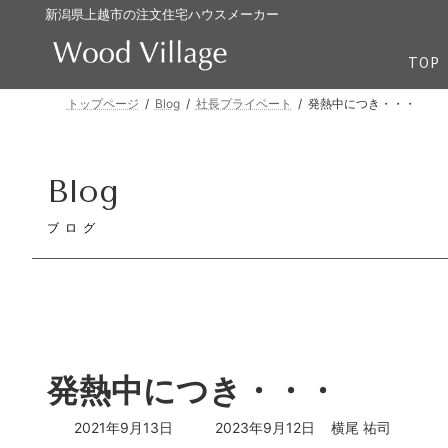
コ
ナ
新潟県上越市の注文住宅ハウスメーカー
ン
ビ
テ
ゲ
TOP
ン
ー
ツ
シ
トップページ
Blog
社長プライベート
発熱中につき・・・
へ
ョ
ス
ン
キ
に
Blog
ッ
移
プ
動
ブログ
発熱中につき・・・
最
2021年9月13日
2023年9月12日
横尾 祐司
終