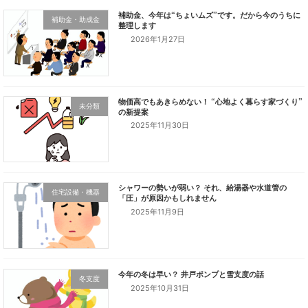
補助金・助成金
2026年1月27日
未分類
代表取締役
2025年11月30日
横尾 祐司
暖かくて 雪と地震に強い
住宅設備・機器
木のお家をつくっています
2025年11月9日
雪国の上越エリアに特化した 暖かくて地震と雪に負けない木
の家を造っています。
光熱費にも配慮して、財布に優しい家造りを手の届く価格帯で
冬支度
2025年10月31日
ご提供しております。