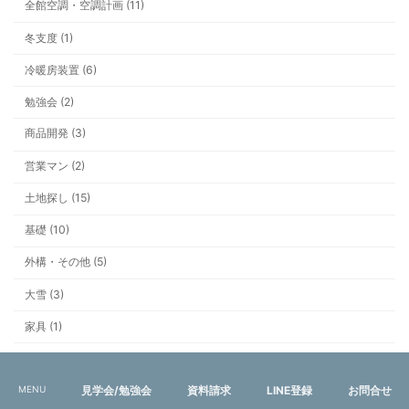
全館空調・空調計画 (11)
冬支度 (1)
冷暖房装置 (6)
勉強会 (2)
商品開発 (3)
営業マン (2)
土地探し (15)
基礎 (10)
外構・その他 (5)
大雪 (3)
家具 (1)
家づくり勉強会開催の様子＆お礼
屋根 (1)
工事 (2)
MENU
見学会/勉強会
資料請求
LINE登録
お問合せ