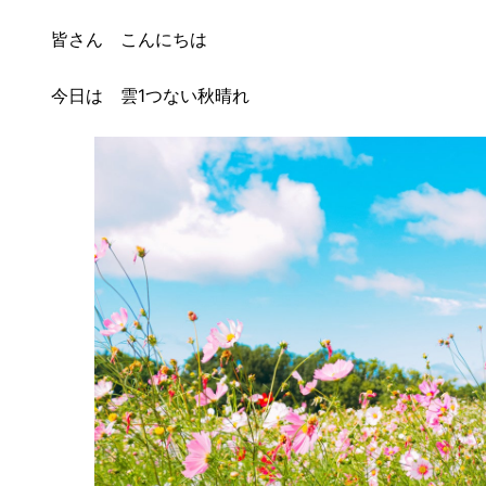
更
皆さん こんにちは
新
日
時
今日は 雲1つない秋晴れ
: