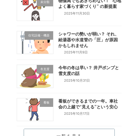
物価高でもあきらめない！ “心地
未分類
よく暮らす家づくり” の新提案
2025年11月30日
シャワーの勢いが弱い？ それ、
住宅設備・機器
給湯器や水道管の「圧」が原因
かもしれません
2025年11月9日
今年の冬は早い？ 井戸ポンプと
冬支度
雪支度の話
2025年10月31日
看板ができるまでの一年。車社
看板
会の上越で“見える”という安心
2025年10月17日
一覧を見る