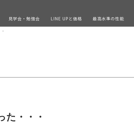
見学会・勉強会
LINE UPと価格
最高水準の性能
・・
った・・・