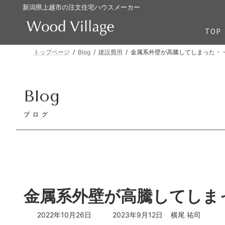
コ
ナ
新潟県上越市の注文住宅ハウスメーカー
ン
ビ
テ
ゲ
TOP
ン
ー
ツ
シ
トップページ
Blog
建設費用
金属系外壁が高騰してしまった・
へ
ョ
ス
ン
キ
に
Blog
ッ
移
プ
動
ブログ
金属系外壁が高騰してしま
最
2022年10月26日
2023年9月12日
横尾 祐司
終