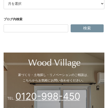
ー
カ
イ
ブ
検索