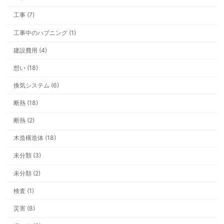
シャワーの勢いが弱い？ それ、給湯
工事 (7)
「圧」が原因かもしれません
工事中のハプニング (1)
建設費用 (4)
想い (18)
換気システム (6)
今年の冬は早い？ 井戸ポンプと雪支
断熱 (18)
断熱 (2)
木造構造体 (18)
未分類 (3)
看板ができるまでの一年。車社会の上
未分類 (2)
いう安心
検査 (1)
災害 (8)