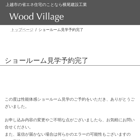
コ
ナ
上越市の省エネ住宅のことなら横尾建設工業
ン
ビ
テ
ゲ
ン
ー
ツ
シ
トップページ
ショールーム見学予約完了
へ
ョ
ス
ン
キ
に
ッ
移
プ
動
ショールーム見学予約完了
この度は性能体感ショールーム見学のご予約をいただき、ありがとう
ざいました。
お申し込み内容の変更やご不明な点がございましたら、お気軽にお問
合せください。