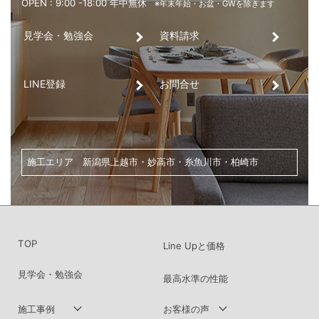
横尾建設工業株式会社
〒943-0824 新潟県上越市北城町１丁目10-10
見学会・勉強会
資料請求
OPEN : 9:00 -18:00 年中無休
※年末年始・お盆・GWを除きます
0
120-998-450
TEL.
LINE登録
お問合せ
施工エリア 新潟県上越市・妙高市・糸魚川市・柏崎市
TOP
Line Upと価格