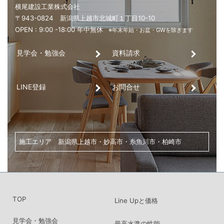
こちらからお気軽にお問い合わせください。
見学会・勉強会
資料請求
投
横尾建設工業株式会社
稿
〒943-0824 新潟県上越市北城町１丁目10-10
LINE登録
お問合せ
の
OPEN : 9:00 -18:00 年中無休
※年末年始・お盆・GWを除きます
ペ
ー
ジ
送
り
施工エリア 新潟県上越市・妙高市・糸魚川市・柏崎市