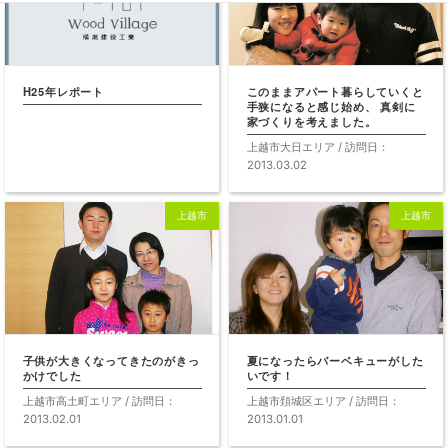
住んでいた家の老朽化とローン返
古い家で過ごす冬が
済のことを考え35歳までに家を建
きっかけでした
てようと思いました
上越市大日エリア / 訪問日：
上越市
上越市
2013.03.02
H25年レポート
このままアパート暮
手狭になると感じ始
家づくりを考えまし