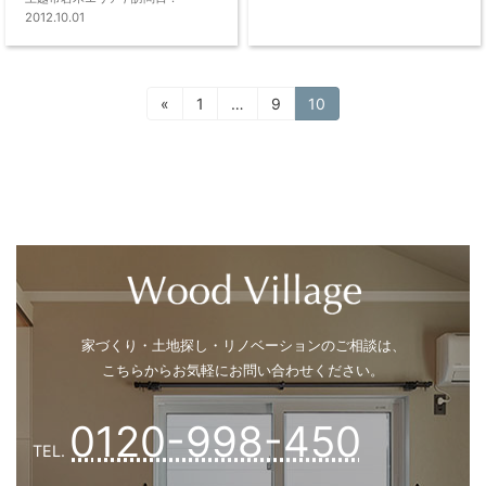
上越市岩木エリア / 訪問日：
子供が大きくなり、戸建を検討し
家族仲良く、子ども
固
固
固
«
1
…
9
10
2012.10.01
ました
びと育つ明るい家
定
定
定
ペ
ペ
ペ
ー
ー
ー
ジ
ジ
ジ
広いお庭、 自転車でぐるぐる!
H24年レポート
家づくり・土地探し・リノベーションのご相談は、