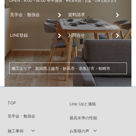
見学会・勉強会
資料請求
平屋とは思えないほど開放感のある
LINE登録
お問合せ
横尾建設工業株式会社
〒943-0824 新潟県上越市北城町１丁目10-10
OPEN : 9:00 -18:00 年中無休
※年末年始・お盆・GWを除きます
施工エリア 新潟県上越市・妙高市・糸魚川市・柏崎市