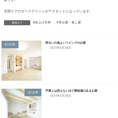
#折上げ天井
、
#見せ梁・表し梁
事例タグ
外壁はブラックとグレーをアクセントにしたオシャレな2世帯住宅の
家です。
玄関ドアのダークグリーンがアクセントになっています。
前の記事
2021年4月28日
次の記事
2021年5月26日