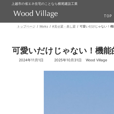
コ
ナ
上越市の省エネ住宅のことなら横尾建設工業
ン
ビ
テ
ゲ
TOP
ン
ー
ツ
シ
トップページ
Works
#見せ梁・表し梁
可愛いだけじゃない！機
へ
ョ
ス
ン
キ
に
可愛いだけじゃない！機能
ッ
移
プ
動
最
2024年11月1日
2025年10月31日
Wood Village
終
更
新
日
時
: