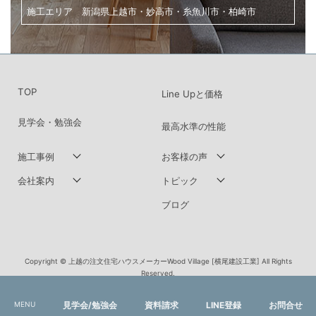
家づくり・土地探し・リノベーションのご相談は、
こちらからお気軽にお問い合わせください。
横尾建設工業株式会社
〒943-0824 新潟県上越市北城町１丁目10-10
OPEN : 9:00 -18:00 年中無休
※年末年始・お盆・GWを除きます
MENU
見学会/勉強会
資料請求
LINE登録
お問合せ