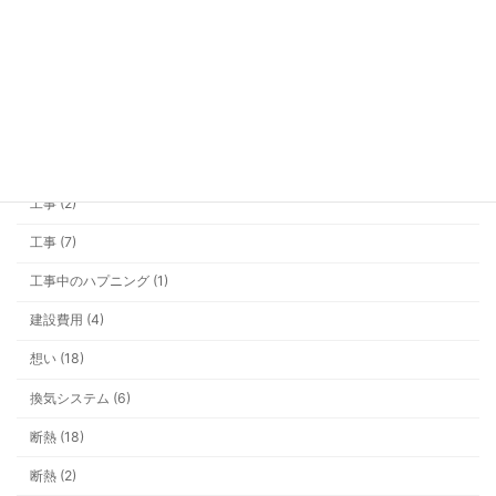
の新提案
基礎 (10)
外構・その他 (5)
大雪 (3)
家具 (1)
シャワーの勢いが弱い？ それ、給湯
屋根 (1)
「圧」が原因かもしれません
工事 (2)
工事 (7)
工事中のハプニング (1)
建設費用 (4)
今年の冬は早い？ 井戸ポンプと雪支
想い (18)
換気システム (6)
断熱 (18)
断熱 (2)