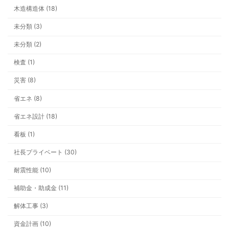
看板ができるまでの一年。車社会の上
木造構造体 (18)
いう安心
未分類 (3)
未分類 (2)
検査 (1)
災害 (8)
省エネ (8)
省エネ設計 (18)
テーマ一覧
看板 (1)
社長プライベート (30)
耐震性能 (10)
補助金・助成金 (11)
解体工事 (3)
資金計画 (10)