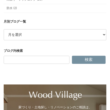
物価高でもあきらめない！ “心地よく
防水 (2)
の新提案
ア
ー
カ
イ
シャワーの勢いが弱い？ それ、給湯
ブ
「圧」が原因かもしれません
検索
今年の冬は早い？ 井戸ポンプと雪支