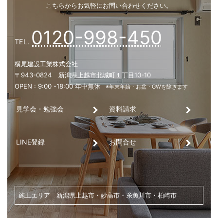
看板ができるまでの一年。車社会の上
いう安心
見学会・勉強会
資料請求
テーマ一覧
LINE登録
お問合せ