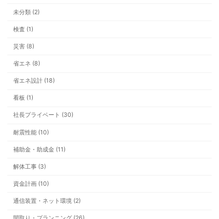
未分類 (2)
検査 (1)
災害 (8)
最新ブログ
省エネ (8)
安い全館空調に、なぜ私は飛びつか
省エネ設計 (18)
看板 (1)
社長プライベート (30)
耐震性能 (10)
補助金・助成金 (11)
補助金、今年は“ちょいムズ”です。
整理します
解体工事 (3)
資金計画 (10)
通信装置・ネット環境 (2)
間取り・プランニング (26)