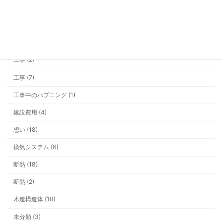
大雪 (3)
家具 (1)
屋根 (1)
工事 (2)
工事 (7)
工事中のハプニング (1)
建設費用 (4)
想い (18)
換気システム (6)
断熱 (18)
断熱 (2)
木造構造体 (18)
未分類 (3)